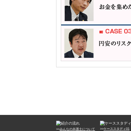
>>
ケーススタディ01
>>
みんなの弁護士について