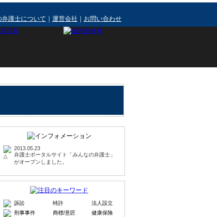
の弁護士について
｜
運営会社
｜
お問い合わせ
2013.05.23
弁護士ポータルサイト「みんなの弁護士」
がオープンしました。
訴訟
特許
法人設立
刑事事件
商標/意匠
健康保険