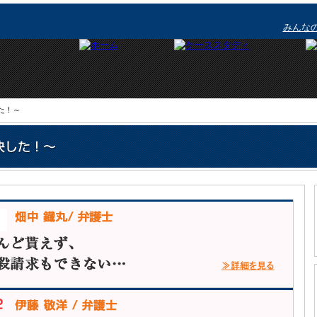
みんな
た！～